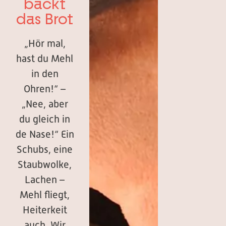
backt
das Brot
„Hör mal,
hast du Mehl
in den
Ohren!“ –
„Nee, aber
du gleich in
de Nase!“ Ein
Schubs, eine
Staubwolke,
Lachen –
Mehl fliegt,
Heiterkeit
auch. Wir